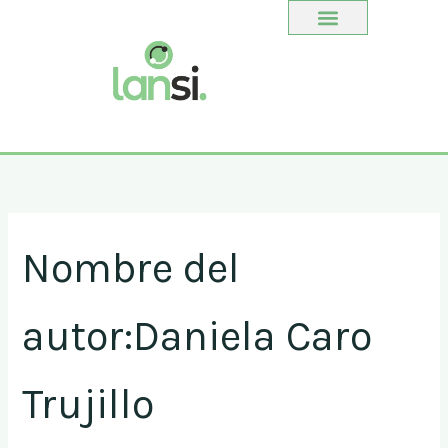
Buscar
Ir
por:
al
contenido
Nombre del
autor:Daniela Caro
Trujillo