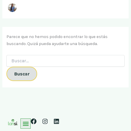
Parece que no hemos podido encontrar lo que estás
buscando. Quizá pueda ayudarte una búsqueda.
F
I
L
a
n
i