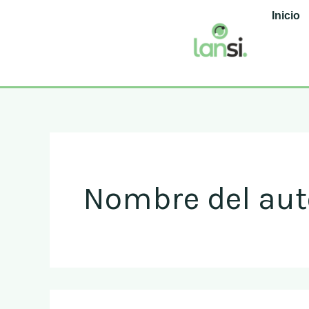
Buscar
Ir
Inicio
por:
al
contenido
Nombre del auto