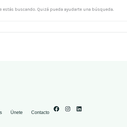
e estás buscando. Quizá pueda ayudarte una búsqueda.
F
I
L
s
Únete
Contacto
a
n
i
c
s
n
e
t
k